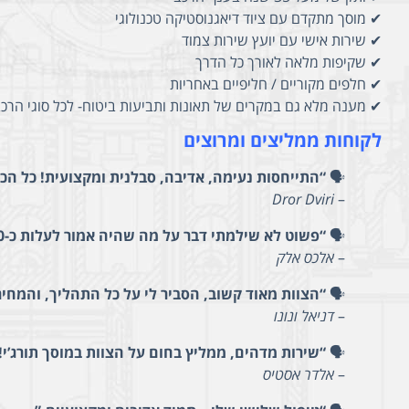
✔ מוסך מתקדם עם ציוד דיאגנוסטיקה טכנולוגי
✔ שירות אישי עם יועץ שירות צמוד
✔ שקיפות מלאה לאורך כל הדרך
✔ חלפים מקוריים / חליפיים באחריות
✔ מענה מלא גם במקרים של תאונות ותביעות ביטוח- לכל סוגי הרכ
לקוחות ממליצים ומרוצים
🗣️
“התייחסות נעימה, אדיבה, סבלנית ומקצועית! כל הכב
Dror Dviri
–
🗣️
“פשוט לא שילמתי דבר על מה שהיה אמור לעלות כ-7,000 ש”ח. שירות יוצא דופן.”
–
אלכס אלק
🗣️
“הצוות מאוד קשוב, הסביר לי על כל התהליך, והמחירי
–
דניאל ונונו
🗣️
“שירות מדהים, ממליץ בחום על הצוות במוסך תורג’י!
–
אלדר אסטיס