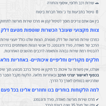
🚗 שירות רכב חלופי, איסוף והחזרה
📄 טיפול בתביעות צד ג’ ומול חברות ביטוח
בין אם אתם צריכים מוסך לטיפול קטן או מרכז שירות מורשה לתחזוק
צוות מקצועי שעובר הכשרות שוטפות מטעם דלק 
כמרכז שירות מורשה של דלק מוטורס, הצוות שלנו כולל יועצי שירות
הרכב של מאזדה, פורד ודונגפנג. כל אנשי הצוות משתתפים בהדרכות
להבטיח רמת שירות גבוהה והתאמה לרכבים מהשנים האחרונות.
חלקים מקוריים וחליפיים איכותיים- באחריות מלא
אצלנו, אין פשרות על איכות: כל תיקון או טיפול ברכב מבוצע תוך שי
בכפוף לאישור יצרני הרכב
ובאחריות מלאה. הלקוח מקבל הסבר מפו
שתרגישו בטוחים לאורך כל הדרך.
למה הלקוחות בוחרים בנו וחוזרים אלינו בכל פעם
✔ מרכז שירות מורשה מאזדה, פורד ודונגפנג
✔ ותק של מעל 35 שנה בענף הרכב