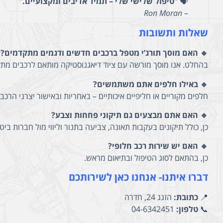
🗣️
“טיפול שלישי שלי – תמיד אדיבים ומקצועיים.”
Ron Moran
–
שאלות ותשובות
🔹 האם מוסך תורג’י מטפל ברכבים חדשים ודגמים מתקדמים?
בהחלט. אנו מוסך מורשה עם ציוד דיאגנוסטיקה מותאם לרכבים מת
🔹 באילו חלפים אתם משתמשים?
חלפים מקוריים או חליפיים איכותיים – באחריות ובאישור יצרני הרכב.
🔹 האם אתם מבצעים גם תיקוני פחחות וצבע?
כן, כולל תיקונים בעקבות תאונה, צביעה בתנור וליווי מול חברות ביטו
🔹 האם יש שירות רכב חלופי?
כן, בהתאם לסוג הטיפול ובתיאום מראש.
דברו איתנו- אנחנו כאן לשירותכם
📍
כתובת:
הזגג 24, חדרה
📞
טלפון:
04-6342451