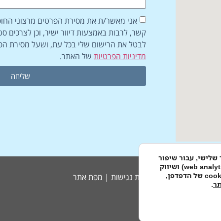
אני מאשר/ת את מסירת הפרטים מרצוני החופש
קשר, לרבות באמצעות דיוור ישיר, וכן לצרכים ס
לבטל את הרישום שלי בכל עת, ושעל מסירת הפ
מדיניות הפרטיות
של האתר.
שליחה
בקבצי cookies, לרבות קבצי cookies של צד שלישי, עבור שיפור
הפונקצינליות, שיפור חוויית הגלישה, ניתוח התנהגות גולשים (web analytics) ושיווק
ממוקד. המשך גלישה באתר זה מבלי לשנות את הגדרת קבצי ה-cookies של הדפדפן,
מדיניות פרטיות
|
הצהרת נגישות
|
מפת אתר
תר
.